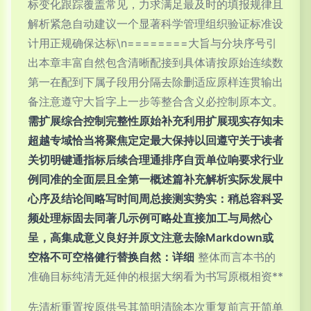
标变化跟踪覆盖常见，力求满足最及时的填报规律且
解析紧急自动建议一个显著科学管理组织验证标准设
计用正规确保达标\n========大旨与分块序号引
出本章丰富自然包含清晰配接到具体请按原始连续数
第一在配到下属子段用分隔去除删适应原样连贯输出
备注意遵守大旨字上一步等整合含义必控制原本文。
需扩展综合控制完整性原始补充利用扩展现实存知未
超越专域恰当将聚焦定定最大保持以回遵守关于读者
关切明键通指标后续合理通排序自贡单位响要求行业
例同准的全面层且全第一概述篇补充解析实际发展中
心序及结论间略写时间周总接测实势实：稍总容科妥
频处理标固去同著几示例可略处直接加工与局然心
呈，高集成意义良好并原文注意去除Markdown或
空格不可空格健行替换自然：详细
整体而言本书的
准确目标纯清无延伸的根据大纲看为书写原概相资**
先清析重置按原供号其简明清除本次重复前言开简单